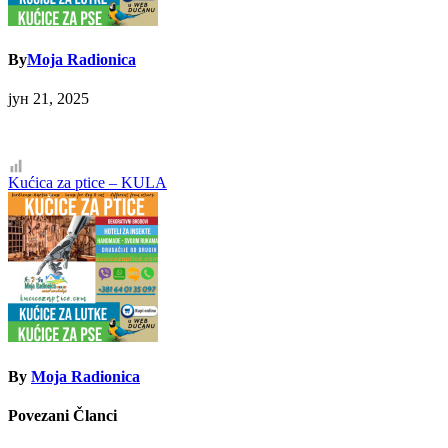
By
Moja Radionica
јун 21, 2025
Кретање
Kućica za ptice – KULA
чланка
By
Moja Radionica
Povezani Članci