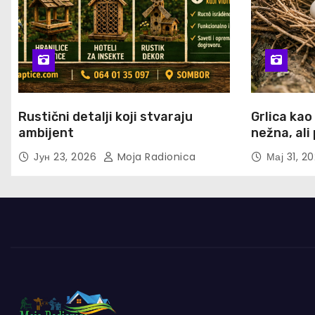
Rustični detalji koji stvaraju
Grlica kao
ambijent
nežna, al
Јун 23, 2026
Moja Radionica
Мај 31, 2