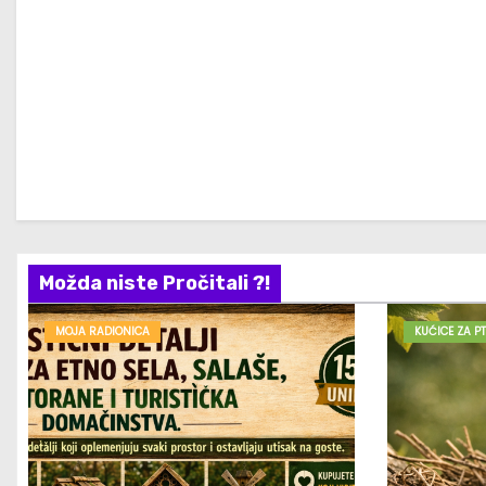
Možda niste Pročitali ?!
MOJA RADIONICA
KUĆICE ZA PT