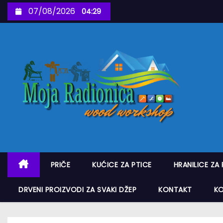
S
07/08/2026
04:29
k
i
p
t
o
c
o
n
t
e
n
PRIČE
KUĆICE ZA PTICE
HRANILICE ZA 
t
DRVENI PROIZVODI ZA SVAKI DŽEP
KONTAKT
K