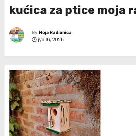
kućica za ptice moja 
By
Moja Radionica
јун 16, 2025