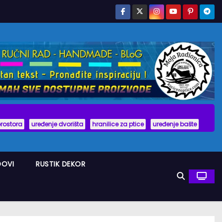
prostora
uređenje dvorišta
hranilice za ptice
uređenje bašte
DOVI
RUSTIK DEKOR