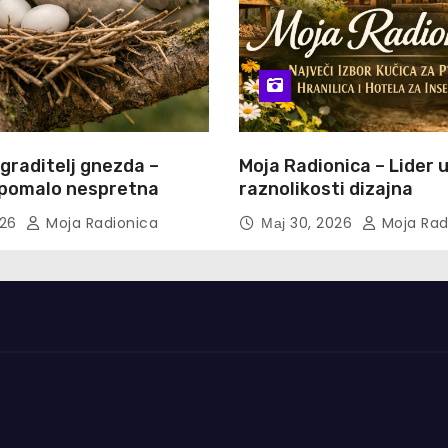
 graditelj gnezda –
Moja Radionica – Lider 
i pomalo nespretna
raznolikosti dizajna
026
Moja Radionica
Мај 30, 2026
Moja Rad