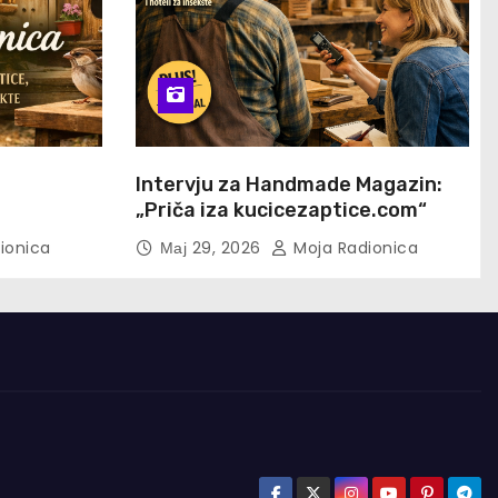
u
Intervju za Handmade Magazin:
„Priča iza kucicezaptice.com“
ionica
Мај 29, 2026
Moja Radionica