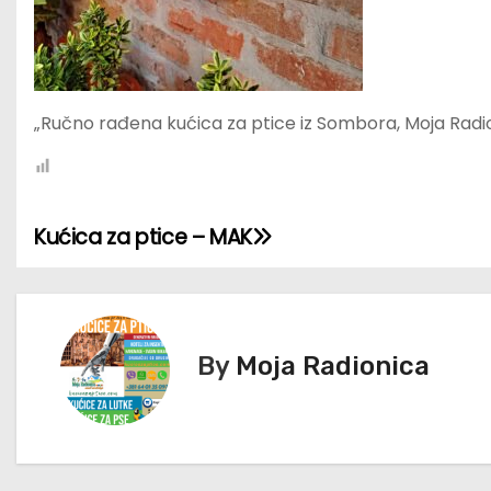
„Ručno rađena kućica za ptice iz Sombora, Moja Radi
Kućica za ptice – MAK
К
р
е
By
Moja Radionica
т
а
њ