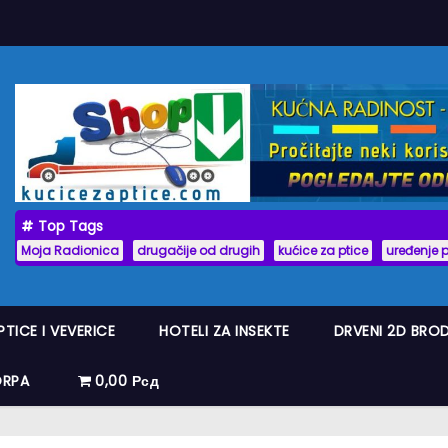
Top Tags
Moja Radionica
drugačije od drugih
kućice za ptice
uređenje 
PTICE I VEVERICE
HOTELI ZA INSEKTE
DRVENI 2D BRO
ORPA
0,00 Рсд