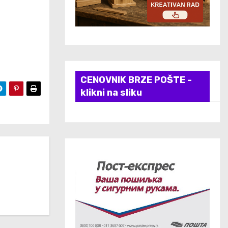
CENOVNIK BRZE POŠTE -
klikni na sliku