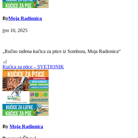
By
Moja Radionica
јун 10, 2025
„Ručno rađena kućica za ptice iz Sombora, Moja Radionica“
Кретање
Kućica za ptice – SVETIONIK
чланка
By
Moja Radionica