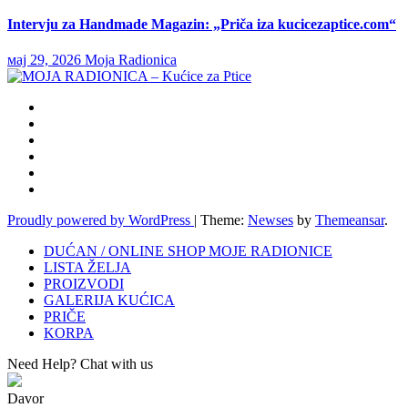
Intervju za Handmade Magazin: „Priča iza kucicezaptice.com“
мај 29, 2026
Moja Radionica
Proudly powered by WordPress
|
Theme:
Newses
by
Themeansar
.
DUĆAN / ONLINE SHOP MOJE RADIONICE
LISTA ŽELJA
PROIZVODI
GALERIJA KUĆICA
PRIČE
KORPA
Need Help? Chat with us
Davor