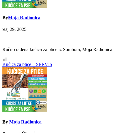
By
Moja Radionica
мај 29, 2025
Ručno rađena kućica za ptice iz Sombora, Moja Radionica
Кретање
Kućica za ptice – SERVIS
чланка
By
Moja Radionica