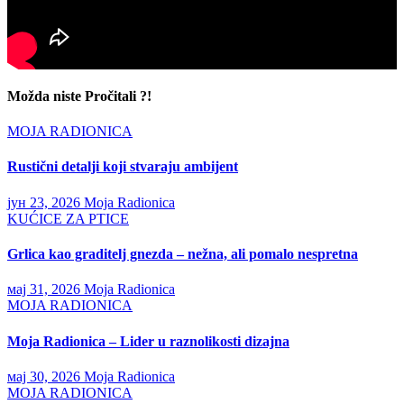
Možda niste Pročitali ?!
MOJA RADIONICA
Rustični detalji koji stvaraju ambijent
јун 23, 2026
Moja Radionica
KUĆICE ZA PTICE
Grlica kao graditelj gnezda – nežna, ali pomalo nespretna
мај 31, 2026
Moja Radionica
MOJA RADIONICA
Moja Radionica – Lider u raznolikosti dizajna
мај 30, 2026
Moja Radionica
MOJA RADIONICA