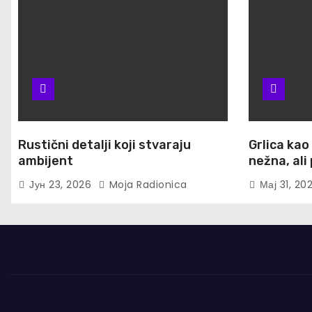
Rustični detalji koji stvaraju
Grlica kao
ambijent
nežna, al
Јун 23, 2026
Moja Radionica
Мај 31, 20