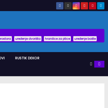
prostora
uređenje dvorišta
hranilice za ptice
uređenje bašte
OVI
RUSTIK DEKOR