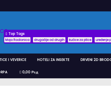
Top Tags
Moja Radionica
drugačije od drugih
kućice za ptice
uređenje 
TICE I VEVERICE
HOTELI ZA INSEKTE
DRVENI 2D BROD
ORPA
0,00 Рсд