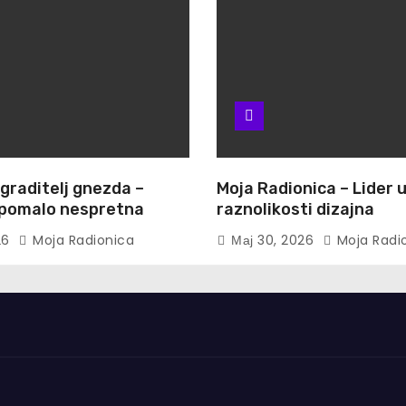
 graditelj gnezda –
Moja Radionica – Lider 
i pomalo nespretna
raznolikosti dizajna
26
Moja Radionica
Мај 30, 2026
Moja Radi