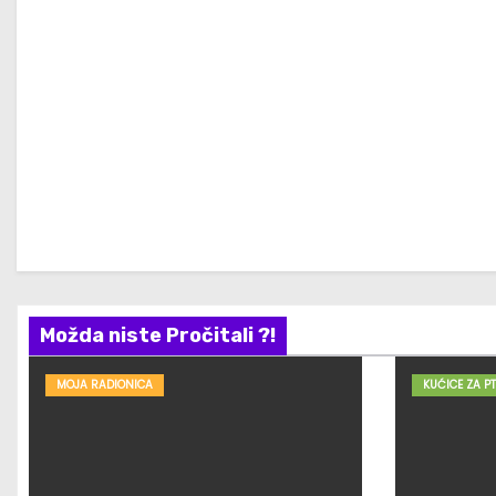
Možda niste Pročitali ?!
MOJA RADIONICA
KUĆICE ZA PT