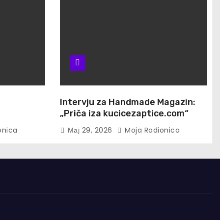
u
Intervju za Handmade Magazin:
„Priča iza kucicezaptice.com“
onica
Мај 29, 2026
Moja Radionica