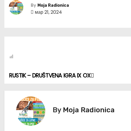
By
Moja Radionica
мар 21, 2024
RUSTIK – DRUŠTVENA IGRA IX OX
К
р
е
By
Moja Radionica
т
а