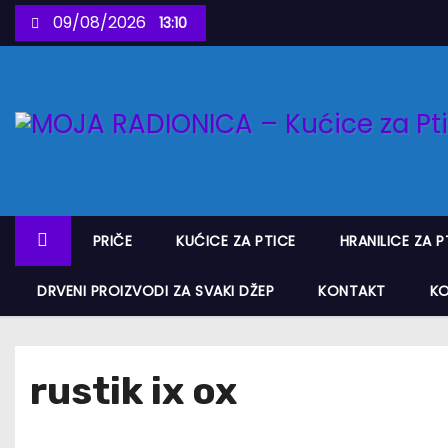
S
09/08/2026
13:10
k
i
p
t
o
c
o
n
PRIČE
KUĆICE ZA PTICE
HRANILICE ZA P
t
e
DRVENI PROIZVODI ZA SVAKI DŽEP
KONTAKT
K
n
t
rustik ix ox