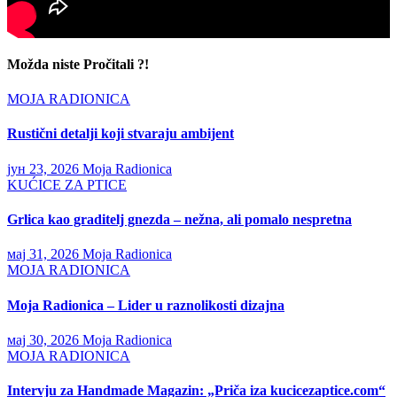
Možda niste Pročitali ?!
MOJA RADIONICA
Rustični detalji koji stvaraju ambijent
јун 23, 2026
Moja Radionica
KUĆICE ZA PTICE
Grlica kao graditelj gnezda – nežna, ali pomalo nespretna
мај 31, 2026
Moja Radionica
MOJA RADIONICA
Moja Radionica – Lider u raznolikosti dizajna
мај 30, 2026
Moja Radionica
MOJA RADIONICA
Intervju za Handmade Magazin: „Priča iza kucicezaptice.com“