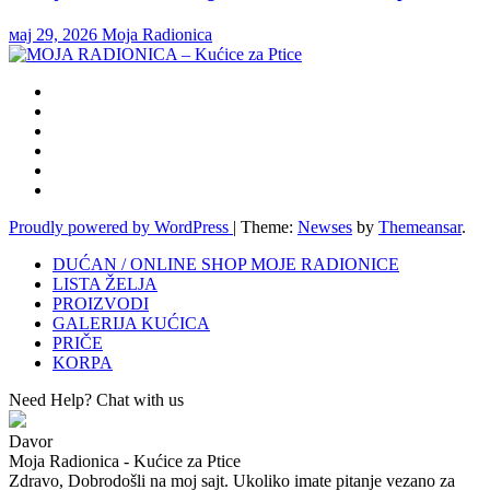
мај 29, 2026
Moja Radionica
Proudly powered by WordPress
|
Theme:
Newses
by
Themeansar
.
DUĆAN / ONLINE SHOP MOJE RADIONICE
LISTA ŽELJA
PROIZVODI
GALERIJA KUĆICA
PRIČE
KORPA
Need Help? Chat with us
Davor
Moja Radionica - Kućice za Ptice
Zdravo, Dobrodošli na moj sajt. Ukoliko imate pitanje vezano za