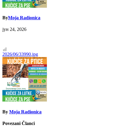
By
Moja Radionica
јун 24, 2026
Кретање
2026/06/33990.jpg
чланка
By
Moja Radionica
Povezani Članci