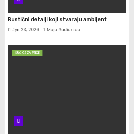
Rustični detalji koji stvaraju ambijent
Јун 23, 2026
Moja Radionica
KUĆICE ZA PTICE