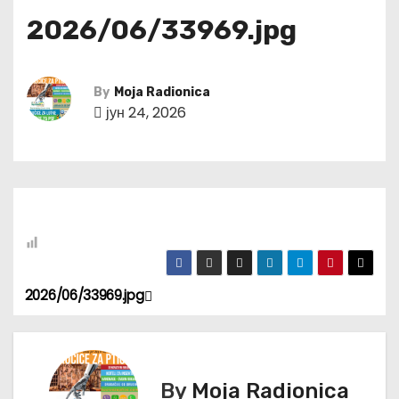
2026/06/33969.jpg
By
Moja Radionica
јун 24, 2026
2026/06/33969.jpg
К
р
е
By
Moja Radionica