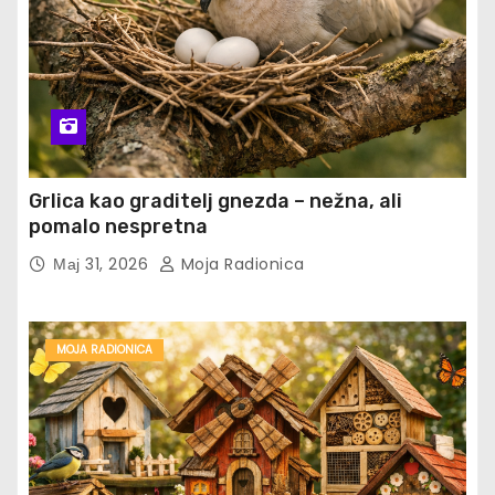
Grlica kao graditelj gnezda – nežna, ali
pomalo nespretna
Мај 31, 2026
Moja Radionica
MOJA RADIONICA