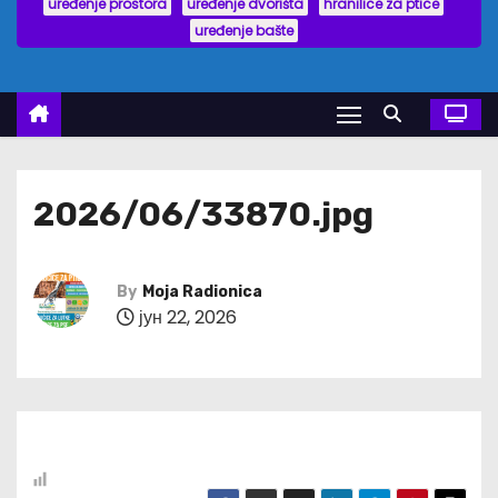
uređenje prostora
uređenje dvorišta
hranilice za ptice
uređenje bašte
2026/06/33870.jpg
By
Moja Radionica
јун 22, 2026