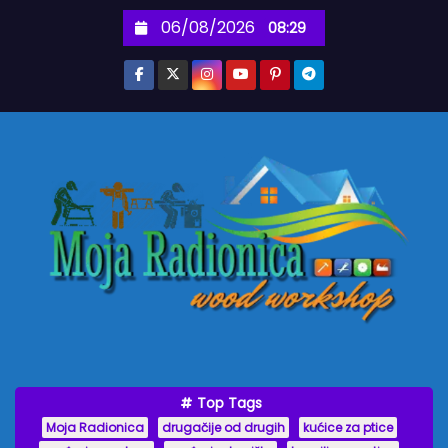
S
06/08/2026
08:29
k
i
p
t
o
c
o
n
t
e
n
t
Top Tags
Moja Radionica
drugačije od drugih
kućice za ptice