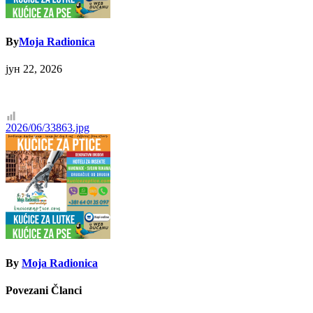
By
Moja Radionica
јун 22, 2026
Кретање
2026/06/33863.jpg
чланка
By
Moja Radionica
Povezani Članci