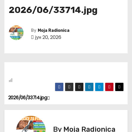
2026/06/33714.jpg
By
Moja Radionica
јун 20, 2026
2026/06/33714.jpg
К
р
е
By
Moja Radionica