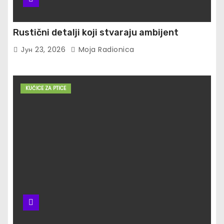
Rustični detalji koji stvaraju ambijent
Јун 23, 2026
Moja Radionica
KUĆICE ZA PTICE