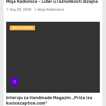
Moja Radionica – Lider u raznolikosti dizajna
Мај 30, 2026
Moja Radionica
MOJA RADIONICA
Intervju za Handmade Magazin: „Priča iza
kucicezaptice.com“