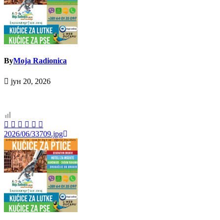
By
Moja Radionica
јун 20, 2026
Кретање
2026/06/33709.jpg
чланка