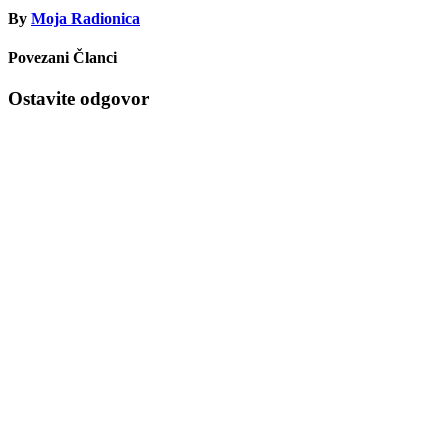
By
Moja Radionica
Povezani Članci
Ostavite odgovor