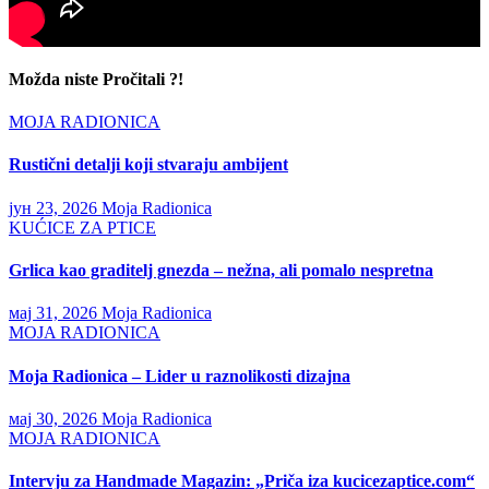
Možda niste Pročitali ?!
MOJA RADIONICA
Rustični detalji koji stvaraju ambijent
јун 23, 2026
Moja Radionica
KUĆICE ZA PTICE
Grlica kao graditelj gnezda – nežna, ali pomalo nespretna
мај 31, 2026
Moja Radionica
MOJA RADIONICA
Moja Radionica – Lider u raznolikosti dizajna
мај 30, 2026
Moja Radionica
MOJA RADIONICA
Intervju za Handmade Magazin: „Priča iza kucicezaptice.com“