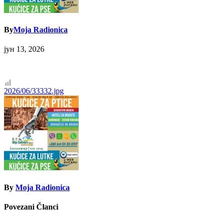
By
Moja Radionica
јун 13, 2026
Кретање
2026/06/33332.jpg
чланка
By
Moja Radionica
Povezani Članci