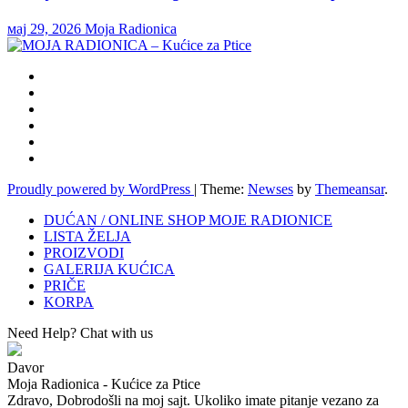
мај 29, 2026
Moja Radionica
Proudly powered by WordPress
|
Theme:
Newses
by
Themeansar
.
DUĆAN / ONLINE SHOP MOJE RADIONICE
LISTA ŽELJA
PROIZVODI
GALERIJA KUĆICA
PRIČE
KORPA
Need Help? Chat with us
Davor
Moja Radionica - Kućice za Ptice
Zdravo, Dobrodošli na moj sajt. Ukoliko imate pitanje vezano za