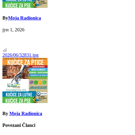
By
Moja Radionica
јун 1, 2026
Кретање
2026/06/32831.jpg
чланка
By
Moja Radionica
Povezani Članci