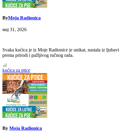
By
Moja Radionica
мај 31, 2026
Svaka kućica je iz Moje Radionice je unikat, nastala iz ljubavi
prema prirodi i pažljivog ručnog rada.
Кретање
kućica za ptice
чланка
By
Moja Radionica