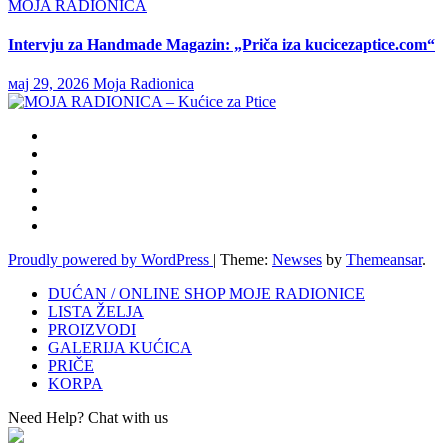
MOJA RADIONICA
Intervju za Handmade Magazin: „Priča iza kucicezaptice.com“
мај 29, 2026
Moja Radionica
Proudly powered by WordPress
|
Theme:
Newses
by
Themeansar
.
DUĆAN / ONLINE SHOP MOJE RADIONICE
LISTA ŽELJA
PROIZVODI
GALERIJA KUĆICA
PRIČE
KORPA
Need Help? Chat with us