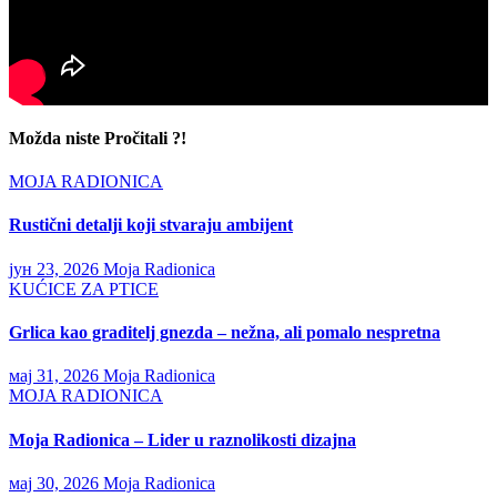
Možda niste Pročitali ?!
MOJA RADIONICA
Rustični detalji koji stvaraju ambijent
јун 23, 2026
Moja Radionica
KUĆICE ZA PTICE
Grlica kao graditelj gnezda – nežna, ali pomalo nespretna
мај 31, 2026
Moja Radionica
MOJA RADIONICA
Moja Radionica – Lider u raznolikosti dizajna
мај 30, 2026
Moja Radionica