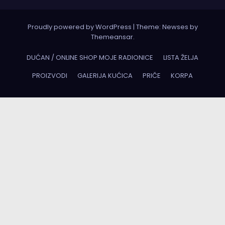
Proudly powered by WordPress
|
Theme:
Newses
by
Themeansar
.
DUĆAN / ONLINE SHOP MOJE RADIONICE
LISTA ŽELJA
PROIZVODI
GALERIJA KUĆICA
PRIČE
KORPA