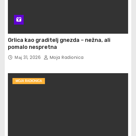
Grlica kao graditelj gnezda – nežna, ali
pomalo nespretna
Мај 31, 2026
Moja Radionica
MOJA RADIONICA