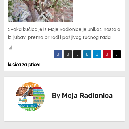
Svaka kućica je iz Moje Radionice je unikat, nastala
iz ljubavi prema prirodi i pažljivog ručnog rada.
kućica za ptice
К
р
е
By
Moja Radionica
т
а
њ