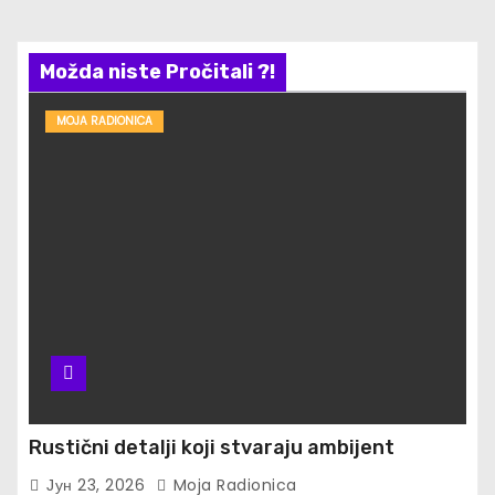
Možda niste Pročitali ?!
MOJA RADIONICA
Rustični detalji koji stvaraju ambijent
Јун 23, 2026
Moja Radionica