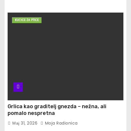
KUĆICE ZA PTICE
Grlica kao graditelj gnezda – nežna, ali
pomalo nespretna
Мај 31, 2026
Moja Radionica