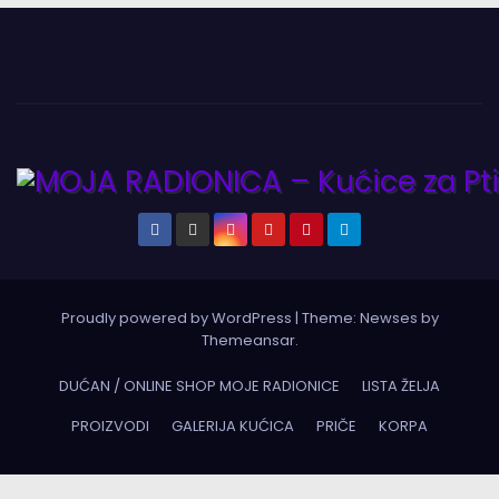
Proudly powered by WordPress
|
Theme:
Newses
by
Themeansar
.
DUĆAN / ONLINE SHOP MOJE RADIONICE
LISTA ŽELJA
PROIZVODI
GALERIJA KUĆICA
PRIČE
KORPA