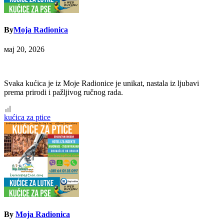
By
Moja Radionica
мај 20, 2026
Svaka kućica je iz Moje Radionice je unikat, nastala iz ljubavi
prema prirodi i pažljivog ručnog rada.
Кретање
kućica za ptice
чланка
By
Moja Radionica