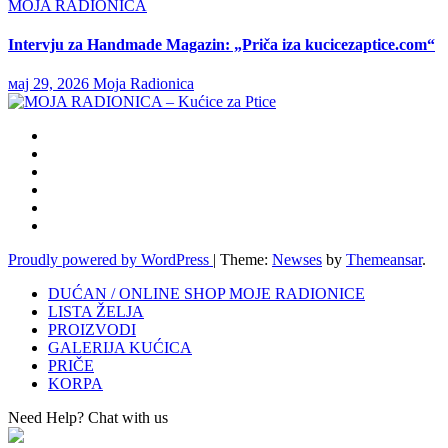
MOJA RADIONICA
Intervju za Handmade Magazin: „Priča iza kucicezaptice.com“
мај 29, 2026
Moja Radionica
Proudly powered by WordPress
|
Theme:
Newses
by
Themeansar
.
DUĆAN / ONLINE SHOP MOJE RADIONICE
LISTA ŽELJA
PROIZVODI
GALERIJA KUĆICA
PRIČE
KORPA
Need Help? Chat with us