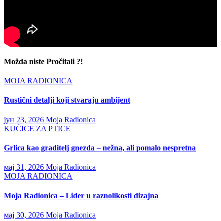
Možda niste Pročitali ?!
MOJA RADIONICA
Rustični detalji koji stvaraju ambijent
јун 23, 2026
Moja Radionica
KUĆICE ZA PTICE
Grlica kao graditelj gnezda – nežna, ali pomalo nespretna
мај 31, 2026
Moja Radionica
MOJA RADIONICA
Moja Radionica – Lider u raznolikosti dizajna
мај 30, 2026
Moja Radionica