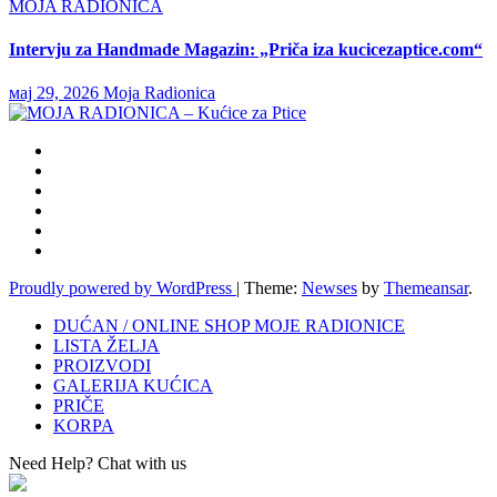
MOJA RADIONICA
Intervju za Handmade Magazin: „Priča iza kucicezaptice.com“
мај 29, 2026
Moja Radionica
Proudly powered by WordPress
|
Theme:
Newses
by
Themeansar
.
DUĆAN / ONLINE SHOP MOJE RADIONICE
LISTA ŽELJA
PROIZVODI
GALERIJA KUĆICA
PRIČE
KORPA
Need Help? Chat with us