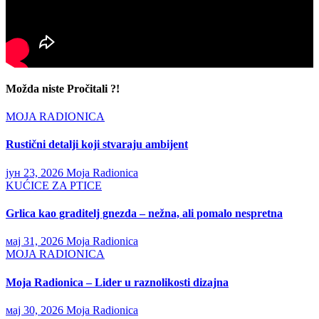
Možda niste Pročitali ?!
MOJA RADIONICA
Rustični detalji koji stvaraju ambijent
јун 23, 2026
Moja Radionica
KUĆICE ZA PTICE
Grlica kao graditelj gnezda – nežna, ali pomalo nespretna
мај 31, 2026
Moja Radionica
MOJA RADIONICA
Moja Radionica – Lider u raznolikosti dizajna
мај 30, 2026
Moja Radionica