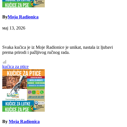
By
Moja Radionica
мај 13, 2026
Svaka kućica je iz Moje Radionice je unikat, nastala iz ljubavi
prema prirodi i pažljivog ručnog rada.
Кретање
kućica za ptice
чланка
By
Moja Radionica