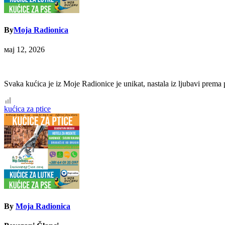
By
Moja Radionica
мај 12, 2026
Svaka kućica je iz Moje Radionice je unikat, nastala iz ljubavi prema p
Кретање
kućica za ptice
чланка
By
Moja Radionica