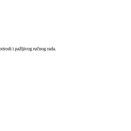
rirodi i pažljivog ručnog rada.