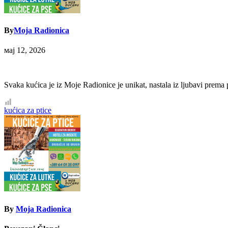
By
Moja Radionica
мај 12, 2026
Svaka kućica je iz Moje Radionice je unikat, nastala iz ljubavi prema p
Кретање
kućica za ptice
чланка
By
Moja Radionica