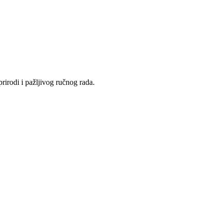
rirodi i pažljivog ručnog rada.