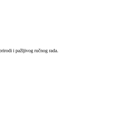
rirodi i pažljivog ručnog rada.