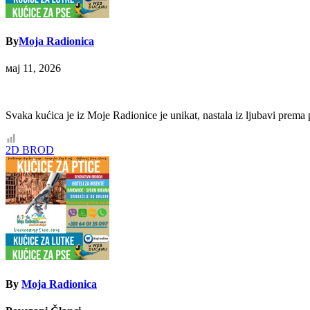
By
Moja Radionica
мај 11, 2026
Svaka kućica je iz Moje Radionice je unikat, nastala iz ljubavi prema p
Кретање
2D BROD
чланка
By
Moja Radionica