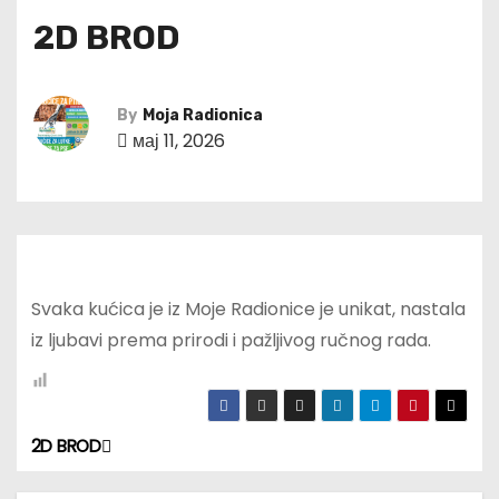
2D BROD
By
Moja Radionica
мај 11, 2026
Svaka kućica je iz Moje Radionice je unikat, nastala
iz ljubavi prema prirodi i pažljivog ručnog rada.
2D BROD
К