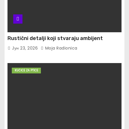
Rustični detalji koji stvaraju ambijent
Јун 23, 2026
Moja Radionica
KUĆICE ZA PTICE