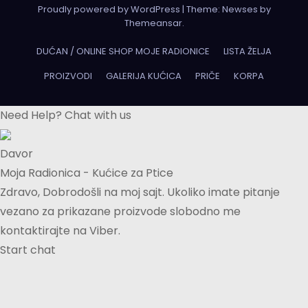
Proudly powered by WordPress
|
Theme:
Newses
by
Themeansar
.
DUĆAN / ONLINE SHOP MOJE RADIONICE
LISTA ŽELJA
PROIZVODI
GALERIJA KUĆICA
PRIČE
KORPA
Need Help? Chat with us
Davor
Moja Radionica - Kućice za Ptice
Zdravo, Dobrodošli na moj sajt. Ukoliko imate pitanje
vezano za prikazane proizvode slobodno me
kontaktirajte na Viber.
Start chat