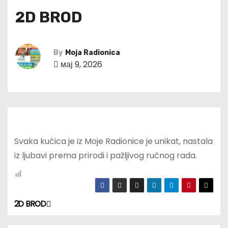
2D BROD
By
Moja Radionica
мај 9, 2026
Svaka kućica je iz Moje Radionice je unikat, nastala
iz ljubavi prema prirodi i pažljivog ručnog rada.
2D BROD
К