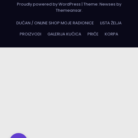
Proudly powered by WordPress
|
Theme:
Newses
by
Themeansar
.
DUĆAN / ONLINE SHOP MOJE RADIONICE
LISTA ŽELJA
PROIZVODI
GALERIJA KUĆICA
PRIČE
KORPA