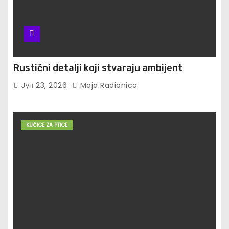
Rustični detalji koji stvaraju ambijent
Јун 23, 2026
Moja Radionica
KUĆICE ZA PTICE