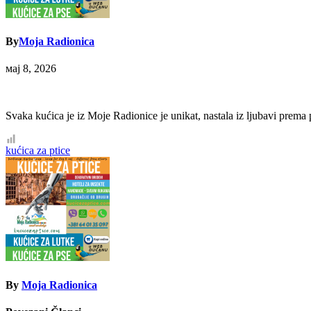
By
Moja Radionica
мај 8, 2026
Svaka kućica je iz Moje Radionice je unikat, nastala iz ljubavi prema p
Кретање
kućica za ptice
чланка
By
Moja Radionica