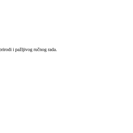
rirodi i pažljivog ručnog rada.