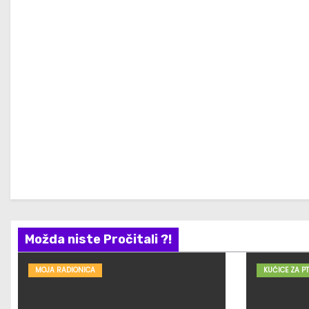
Možda niste Pročitali ?!
MOJA RADIONICA
KUĆICE ZA PT