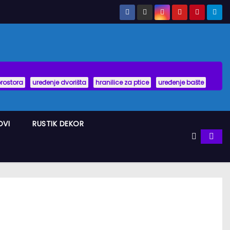
prostora
uređenje dvorišta
hranilice za ptice
uređenje bašte
OVI
RUSTIK DEKOR