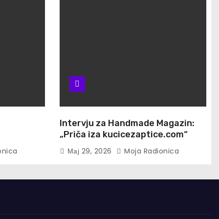
u
Intervju za Handmade Magazin:
„Priča iza kucicezaptice.com“
onica
Мај 29, 2026
Moja Radionica