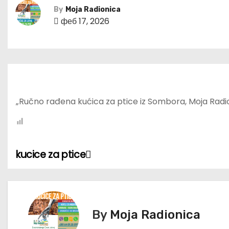
By
Moja Radionica
феб 17, 2026
„Ručno rađena kućica za ptice iz Sombora, Moja Radi
kucice za ptice
К
р
е
By
Moja Radionica
т