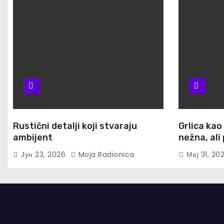
Rustični detalji koji stvaraju
Grlica kao
ambijent
nežna, al
Јун 23, 2026
Moja Radionica
Мај 31, 20