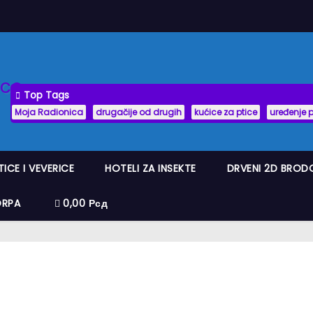
Top Tags
Moja Radionica
drugačije od drugih
kućice za ptice
uređenje 
TICE I VEVERICE
HOTELI ZA INSEKTE
DRVENI 2D BROD
ORPA
0,00 Рсд