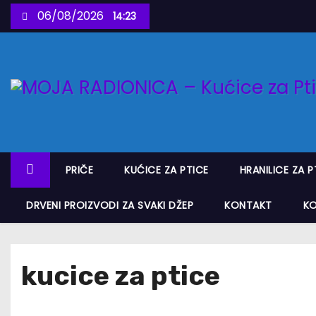
S
06/08/2026
14:23
k
i
p
t
o
c
o
n
PRIČE
KUĆICE ZA PTICE
HRANILICE ZA P
t
e
DRVENI PROIZVODI ZA SVAKI DŽEP
KONTAKT
K
n
t
kucice za ptice