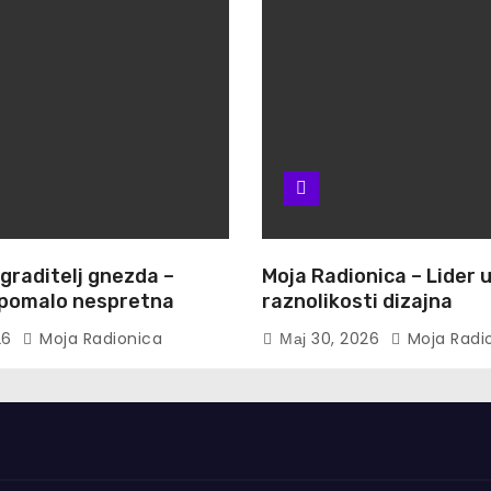
 graditelj gnezda –
Moja Radionica – Lider 
i pomalo nespretna
raznolikosti dizajna
26
Moja Radionica
Мај 30, 2026
Moja Radi