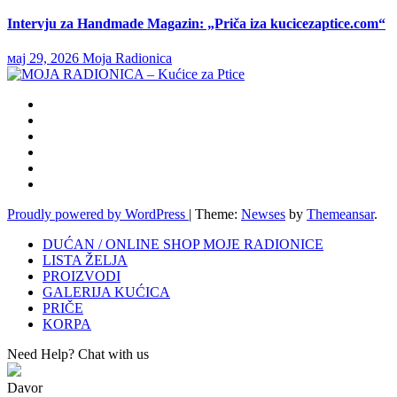
Intervju za Handmade Magazin: „Priča iza kucicezaptice.com“
мај 29, 2026
Moja Radionica
Proudly powered by WordPress
|
Theme:
Newses
by
Themeansar
.
DUĆAN / ONLINE SHOP MOJE RADIONICE
LISTA ŽELJA
PROIZVODI
GALERIJA KUĆICA
PRIČE
KORPA
Need Help? Chat with us
Davor