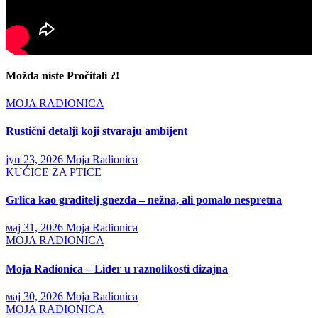
Možda niste Pročitali ?!
MOJA RADIONICA
Rustični detalji koji stvaraju ambijent
јун 23, 2026
Moja Radionica
KUĆICE ZA PTICE
Grlica kao graditelj gnezda – nežna, ali pomalo nespretna
мај 31, 2026
Moja Radionica
MOJA RADIONICA
Moja Radionica – Lider u raznolikosti dizajna
мај 30, 2026
Moja Radionica
MOJA RADIONICA