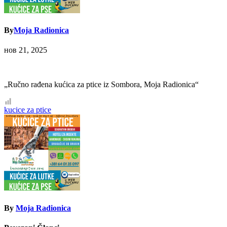
By
Moja Radionica
нов 21, 2025
„Ručno rađena kućica za ptice iz Sombora, Moja Radionica“
Кретање
kucice za ptice
чланка
By
Moja Radionica