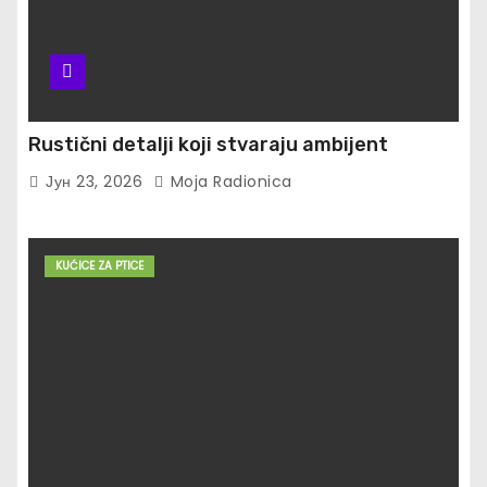
Rustični detalji koji stvaraju ambijent
Јун 23, 2026
Moja Radionica
KUĆICE ZA PTICE