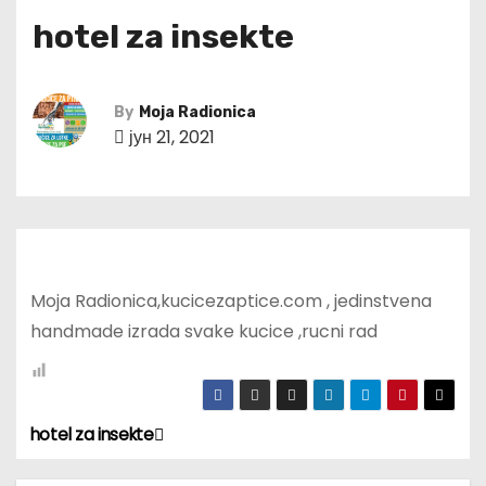
hotel za insekte
By
Moja Radionica
јун 21, 2021
Moja Radionica,kucicezaptice.com , jedinstvena
handmade izrada svake kucice ,rucni rad
hotel za insekte
К