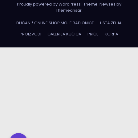
Proudly powered by WordPress
|
Theme:
Newses
by
Themeansar
.
DUĆAN / ONLINE SHOP MOJE RADIONICE
LISTA ŽELJA
PROIZVODI
GALERIJA KUĆICA
PRIČE
KORPA