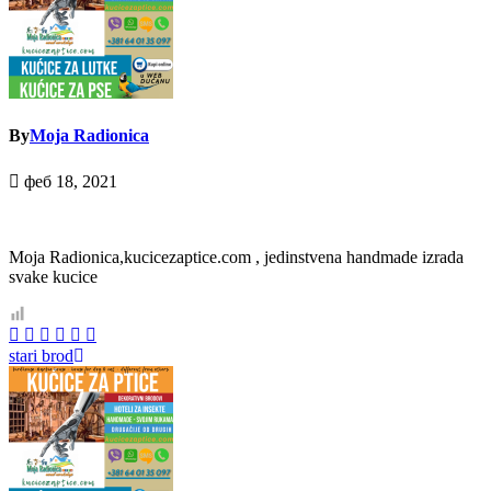
By
Moja Radionica
феб 18, 2021
Moja Radionica,kucicezaptice.com , jedinstvena handmade izrada
svake kucice
Кретање
stari brod
чланка