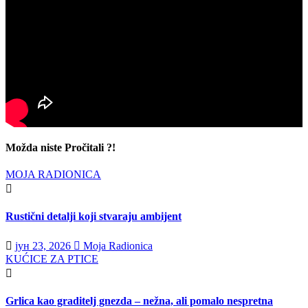
Možda niste Pročitali ?!
MOJA RADIONICA
Rustični detalji koji stvaraju ambijent
јун 23, 2026
Moja Radionica
KUĆICE ZA PTICE
Grlica kao graditelj gnezda – nežna, ali pomalo nespretna