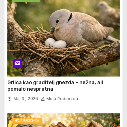
Grlica kao graditelj gnezda – nežna, ali
pomalo nespretna
Мај 31, 2026
Moja Radionica
MOJA RADIONICA