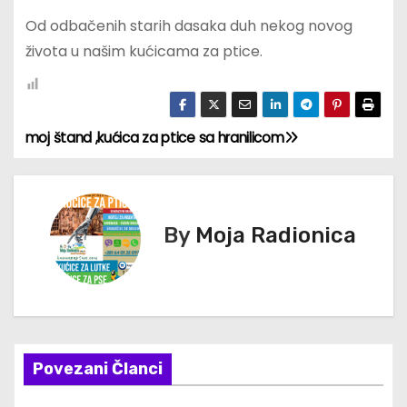
Od odbačenih starih dasaka duh nekog novog
života u našim kućicama za ptice.
moj štand ,kućica za ptice sa hranilicom
К
р
е
By
Moja Radionica
т
а
њ
Povezani Članci
е