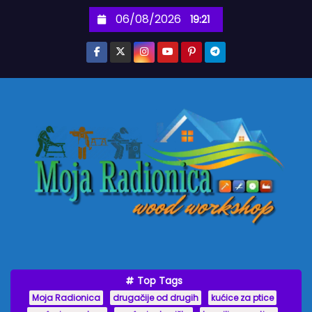
S
06/08/2026
19:21
k
i
p
t
o
c
o
n
t
e
n
t
Top Tags
Moja Radionica
drugačije od drugih
kućice za ptice