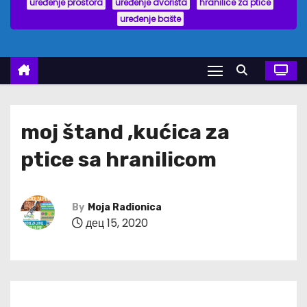
uređenje prostora
uređenje dvorišta
hranilice za ptice
uređenje bašte
moj štand ,kućica za
ptice sa hranilicom
By
Moja Radionica
дец 15, 2020