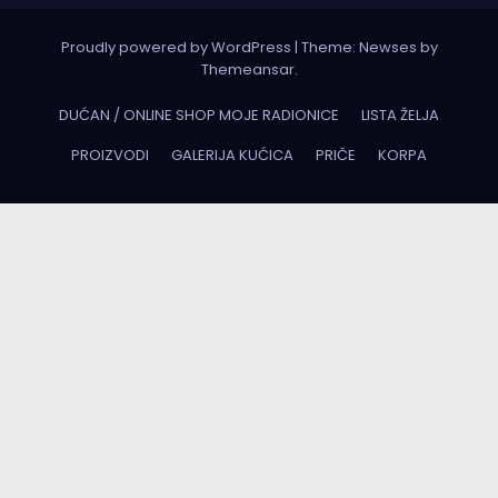
Proudly powered by WordPress
|
Theme:
Newses
by
Themeansar
.
DUĆAN / ONLINE SHOP MOJE RADIONICE
LISTA ŽELJA
PROIZVODI
GALERIJA KUĆICA
PRIČE
KORPA