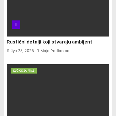
Rustični detalji koji stvaraju ambijent
Јун 23, 2026
Moja Radionica
KUĆICE ZA PTICE