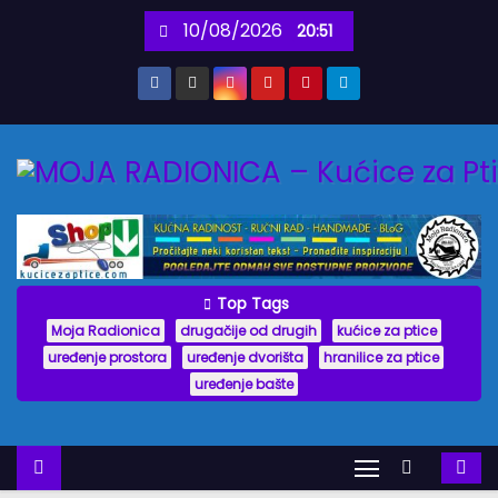
S
10/08/2026
20:51
k
i
p
t
o
c
o
n
t
Top Tags
e
Moja Radionica
drugačije od drugih
kućice za ptice
n
uređenje prostora
uređenje dvorišta
hranilice za ptice
uređenje bašte
t