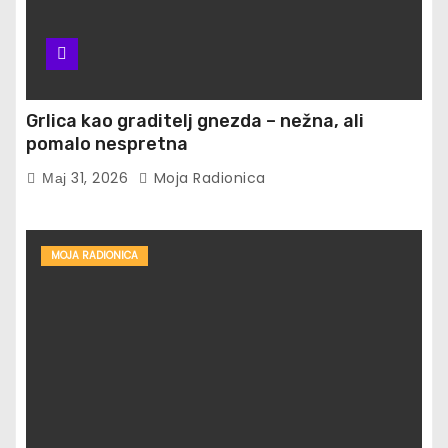
Grlica kao graditelj gnezda – nežna, ali
pomalo nespretna
Мај 31, 2026
Moja Radionica
MOJA RADIONICA