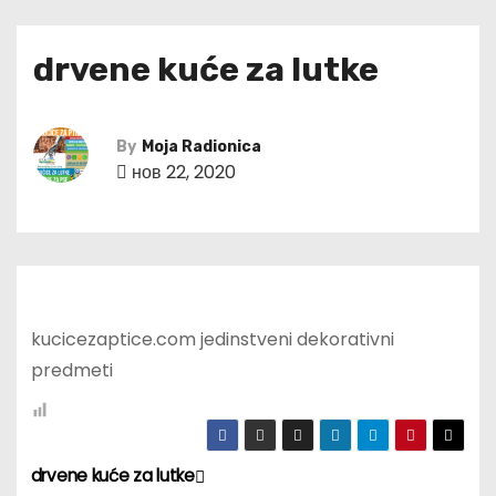
drvene kuće za lutke
By
Moja Radionica
нов 22, 2020
kucicezaptice.com jedinstveni dekorativni
predmeti
drvene kuće za lutke
К