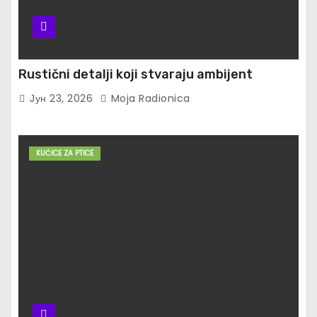
Rustični detalji koji stvaraju ambijent
Јун 23, 2026
Moja Radionica
KUĆICE ZA PTICE