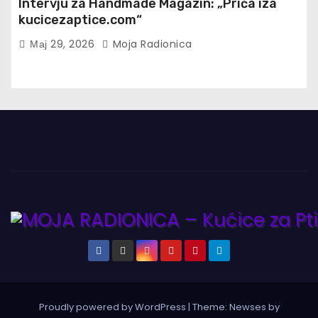
Intervju za Handmade Magazin: „Priča iza
kucicezaptice.com“
Мај 29, 2026
Moja Radionica
Proudly powered by WordPress
|
Theme:
Newses
by