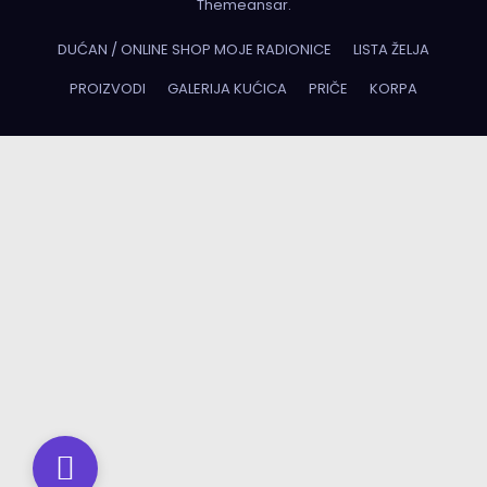
Themeansar
.
DUĆAN / ONLINE SHOP MOJE RADIONICE
LISTA ŽELJA
PROIZVODI
GALERIJA KUĆICA
PRIČE
KORPA