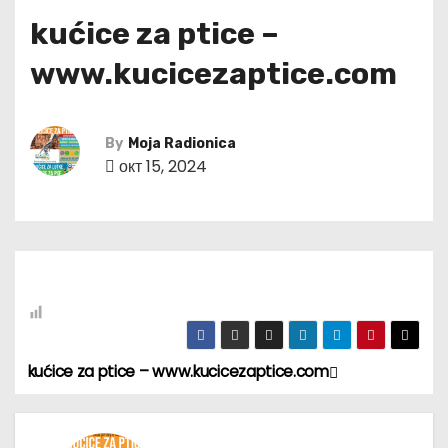
kućice za ptice –
www.kucicezaptice.com
By
Moja Radionica
окт 15, 2024
kućice za ptice – www.kucicezaptice.com
К
р