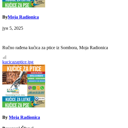
By
Moja Radionica
јун 5, 2025
Ručno rađena kućica za ptice iz Sombora, Moja Radionica
Кретање
kucicazaptice.jpg
чланка
By
Moja Radionica