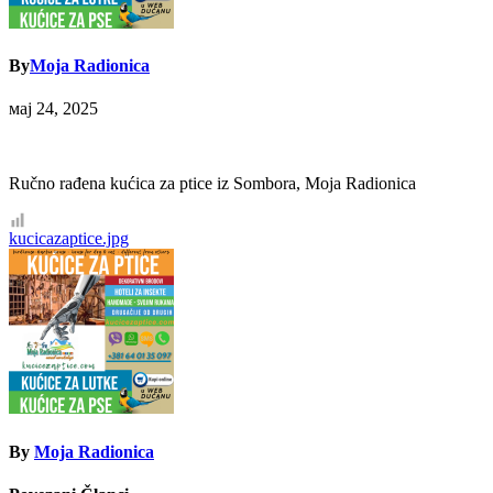
By
Moja Radionica
мај 24, 2025
Ručno rađena kućica za ptice iz Sombora, Moja Radionica
Кретање
kucicazaptice.jpg
чланка
By
Moja Radionica