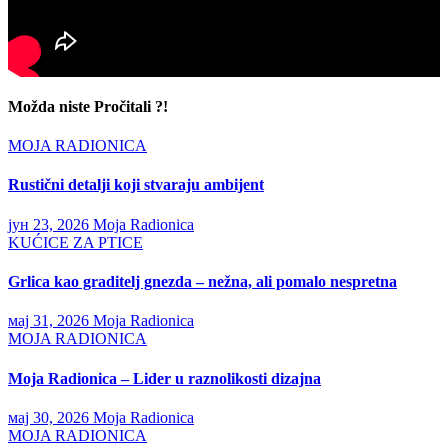
Možda niste Pročitali ?!
MOJA RADIONICA
Rustični detalji koji stvaraju ambijent
јун 23, 2026
Moja Radionica
KUĆICE ZA PTICE
Grlica kao graditelj gnezda – nežna, ali pomalo nespretna
мај 31, 2026
Moja Radionica
MOJA RADIONICA
Moja Radionica – Lider u raznolikosti dizajna
мај 30, 2026
Moja Radionica
MOJA RADIONICA