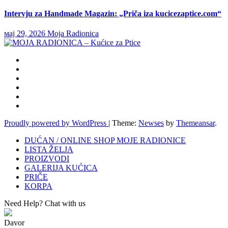
Intervju za Handmade Magazin: „Priča iza kucicezaptice.com“
мај 29, 2026
Moja Radionica
Proudly powered by WordPress
|
Theme:
Newses
by
Themeansar
.
DUĆAN / ONLINE SHOP MOJE RADIONICE
LISTA ŽELJA
PROIZVODI
GALERIJA KUĆICA
PRIČE
KORPA
Need Help? Chat with us
Davor