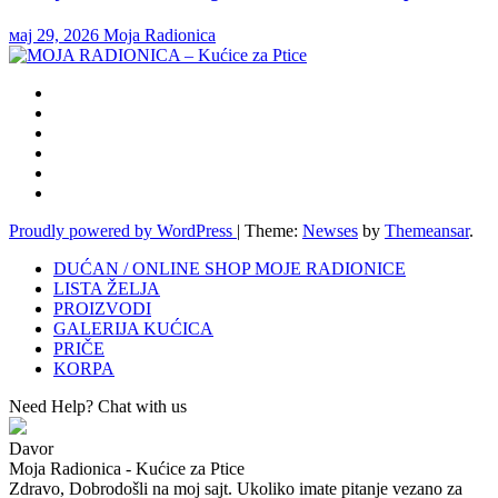
мај 29, 2026
Moja Radionica
Proudly powered by WordPress
|
Theme:
Newses
by
Themeansar
.
DUĆAN / ONLINE SHOP MOJE RADIONICE
LISTA ŽELJA
PROIZVODI
GALERIJA KUĆICA
PRIČE
KORPA
Need Help? Chat with us
Davor
Moja Radionica - Kućice za Ptice
Zdravo, Dobrodošli na moj sajt. Ukoliko imate pitanje vezano za