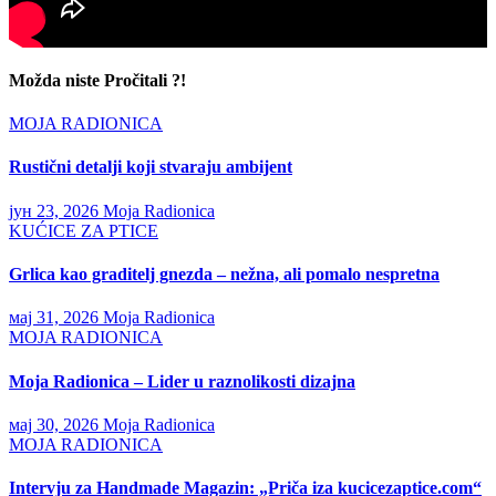
Možda niste Pročitali ?!
MOJA RADIONICA
Rustični detalji koji stvaraju ambijent
јун 23, 2026
Moja Radionica
KUĆICE ZA PTICE
Grlica kao graditelj gnezda – nežna, ali pomalo nespretna
мај 31, 2026
Moja Radionica
MOJA RADIONICA
Moja Radionica – Lider u raznolikosti dizajna
мај 30, 2026
Moja Radionica
MOJA RADIONICA
Intervju za Handmade Magazin: „Priča iza kucicezaptice.com“