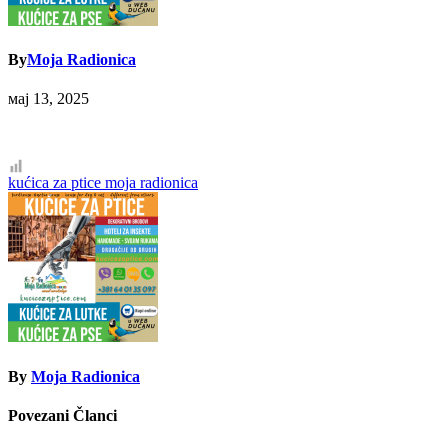
By
Moja Radionica
мај 13, 2025
Кретање
kućica za ptice moja radionica
чланка
By
Moja Radionica
Povezani Članci