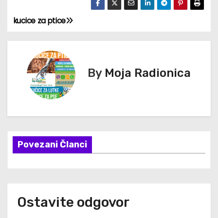
kucice za ptice
К
р
е
By
Moja Radionica
т
а
њ
Povezani Članci
е
ч
л
Ostavite odgovor
а