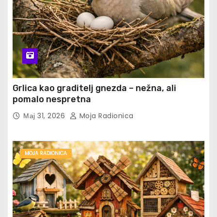
Grlica kao graditelj gnezda – nežna, ali
pomalo nespretna
Мај 31, 2026
Moja Radionica
MOJA RADIONICA