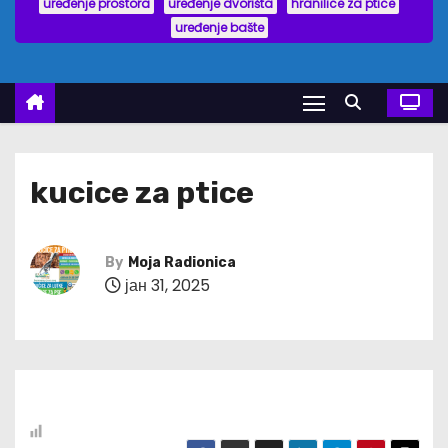
uređenje prostora
uređenje dvorišta
hranilice za ptice
uređenje bašte
kucice za ptice
By
Moja Radionica
јан 31, 2025