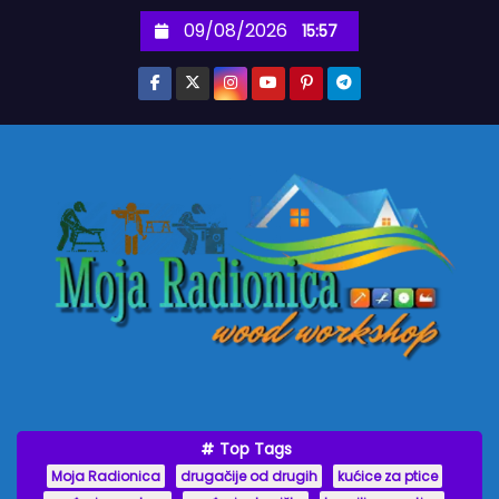
S
09/08/2026
15:57
k
i
p
t
o
c
o
n
t
e
n
t
Top Tags
Moja Radionica
drugačije od drugih
kućice za ptice