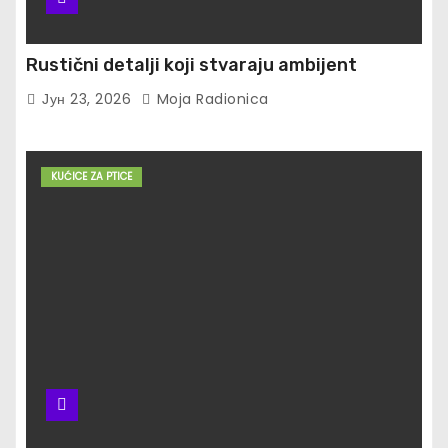
Rustični detalji koji stvaraju ambijent
Јун 23, 2026
Moja Radionica
KUĆICE ZA PTICE