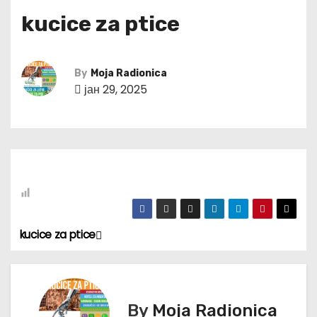
kucice za ptice
By
Moja Radionica
јан 29, 2025
kucice za ptice
К
р
е
By
Moja Radionica