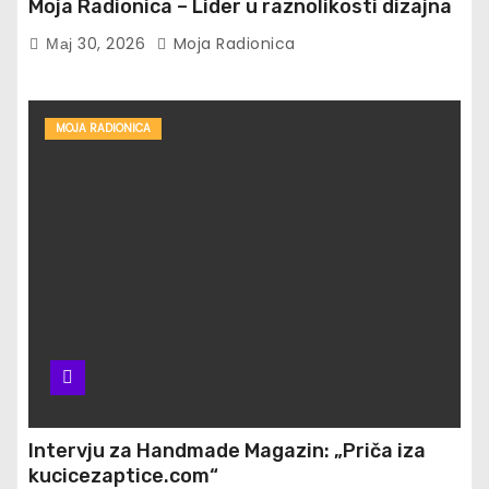
Moja Radionica – Lider u raznolikosti dizajna
Мај 30, 2026
Moja Radionica
MOJA RADIONICA
Intervju za Handmade Magazin: „Priča iza
kucicezaptice.com“