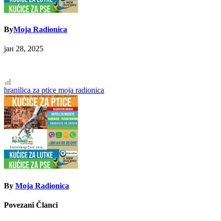
By
Moja Radionica
јан 28, 2025
Кретање
hranilica za ptice moja radionica
чланка
By
Moja Radionica
Povezani Članci