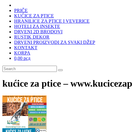
PRIČE
KUĆICE ZA PTICE
HRANILICE ZA PTICE I VEVERICE
HOTELI ZA INSEKTE
DRVENI 2D BRODOVI
RUSTIK DEKOR
DRVENI PROIZVODI ZA SVAKI DŽEP
KONTAKT
KORPA
0,00 рсд
kućice za ptice – www.kuciceza