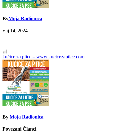
By
Moja Radionica
мај 14, 2024
Кретање
kućice za ptice – www.kucicezaptice.com
чланка
By
Moja Radionica
Povezani Članci