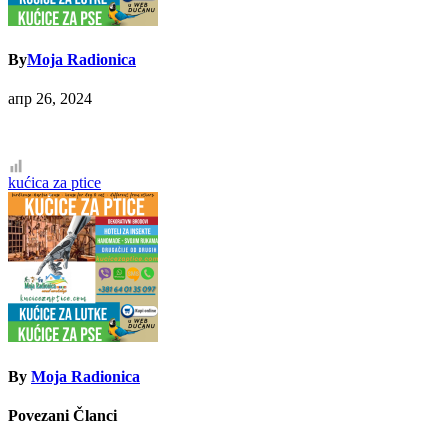
By
Moja Radionica
апр 26, 2024
Кретање
kućica za ptice
чланка
By
Moja Radionica
Povezani Članci