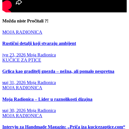
Možda niste Pročitali ?!
MOJA RADIONICA
Rustični detalji koji stvaraju ambijent
јун 23, 2026
Moja Radionica
KUĆICE ZA PTICE
Grlica kao graditelj gnezda – nežna, ali pomalo nespretna
мај 31, 2026
Moja Radionica
MOJA RADIONICA
Moja Radionica – Lider u raznolikosti dizajna
мај 30, 2026
Moja Radionica
MOJA RADIONICA
Intervju za Handmade Magazin: „Priča iza kucicezaptice.com“