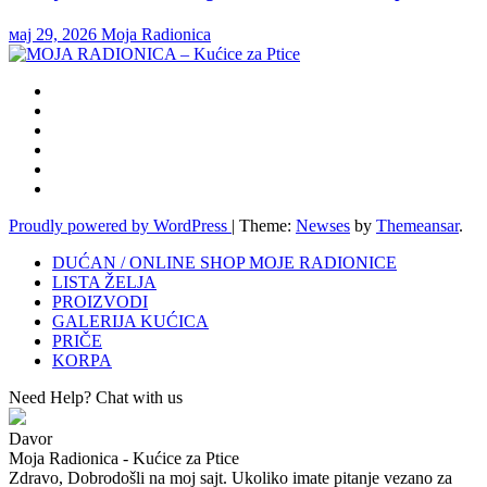
мај 29, 2026
Moja Radionica
Proudly powered by WordPress
|
Theme:
Newses
by
Themeansar
.
DUĆAN / ONLINE SHOP MOJE RADIONICE
LISTA ŽELJA
PROIZVODI
GALERIJA KUĆICA
PRIČE
KORPA
Need Help? Chat with us
Davor
Moja Radionica - Kućice za Ptice
Zdravo, Dobrodošli na moj sajt. Ukoliko imate pitanje vezano za