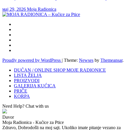
мај 29, 2026
Moja Radionica
Proudly powered by WordPress
|
Theme:
Newses
by
Themeansar
.
DUĆAN / ONLINE SHOP MOJE RADIONICE
LISTA ŽELJA
PROIZVODI
GALERIJA KUĆICA
PRIČE
KORPA
Need Help? Chat with us
Davor
Moja Radionica - Kućice za Ptice
Zdravo, Dobrodošli na moj sajt. Ukoliko imate pitanje vezano za