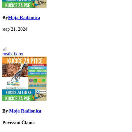
By
Moja Radionica
мар 21, 2024
Кретање
rustik ix ox
чланка
By
Moja Radionica
Povezani Članci