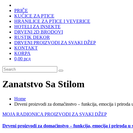
PRIČE
KUĆICE ZA PTICE
HRANILICE ZA PTICE I VEVERICE
HOTELI ZA INSEKTE
DRVENI 2D BRODOVI
RUSTIK DEKOR
DRVENI PROIZVODI ZA SVAKI DŽEP
KONTAKT
KORPA
0,00 рсд
Zanatstvo Sa Stilom
Home
Drveni proizvodi za domaćinstvo – funkcija, emocija i prirod
MOJA RADIONICA
PROIZVODI ZA SVAKI DŽEP
Drveni proizvodi za domaćinstvo – funkcija, emocija i priroda