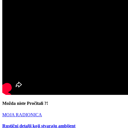
Možda niste Pročitali ?!
MOJA RADIONICA
Rustični detalji koji stvaraju ambijent