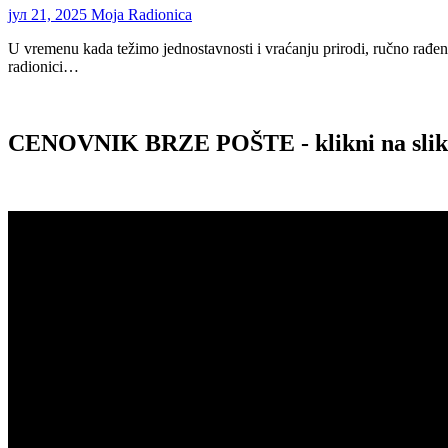
јул 21, 2025
Moja Radionica
U vremenu kada težimo jednostavnosti i vraćanju prirodi, ručno rađen
radionici…
CENOVNIK BRZE POŠTE - klikni na sli