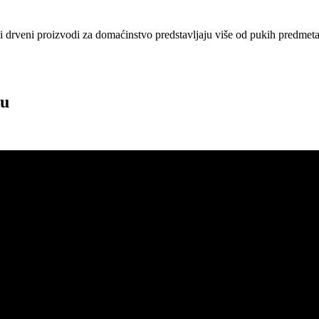
i drveni proizvodi za domaćinstvo predstavljaju više od pukih predmeta
ku