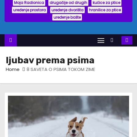
Moja Radionica
drugačije od drugih
kućice za ptice
uređenje prostora
uređenje dvorišta
hranilice za ptice
uređenje bašte
ljubav prema psima
Home
8 SAVETA O PSIMA TOKOM ZIME