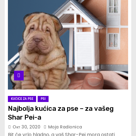
KUĆICE ZA PSE
PSI
Najbolja kućica za pse – za vašeg
Shar Pei-a
Окт 30, 2020
Moja Radionica
Bit će vrlo hladno, a vaš Shar-Pei mora ostati