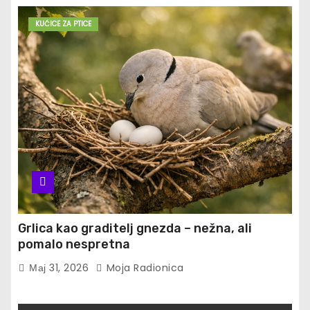
KUĆICE ZA PTICE
Grlica kao graditelj gnezda – nežna, ali
pomalo nespretna
Мај 31, 2026
Moja Radionica