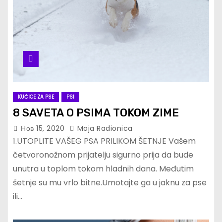
KUĆICE ZA PSE
PSI
8 SAVETA O PSIMA TOKOM ZIME
Нов 15, 2020
Moja Radionica
1.UTOPLITE VAŠEG PSA PRILIKOM ŠETNJE Vašem
četvoronožnom prijatelju sigurno prija da bude
unutra u toplom tokom hladnih dana. Međutim
šetnje su mu vrlo bitne.Umotajte ga u jaknu za pse
ili…