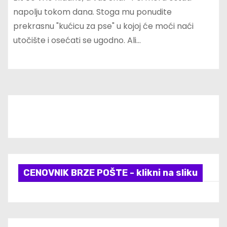
napolju tokom dana. Stoga mu ponudite
prekrasnu "kućicu za pse" u kojoj će moći naći
utočište i osećati se ugodno. Ali…
CENOVNIK BRZE POŠTE - klikni na sliku