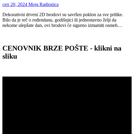
сеп 20, 2024
Moja Radionica
Dekorativni drveni 2D brodovi su savršen poklon za sve prilike.
Bilo da je reč o rođendanu, godišnjici ili jednostavno želji da
nekome ulepšate dan, ovi brodovi će sigurno izmamiti osmeh…
CENOVNIK BRZE POŠTE - klikni na
sliku