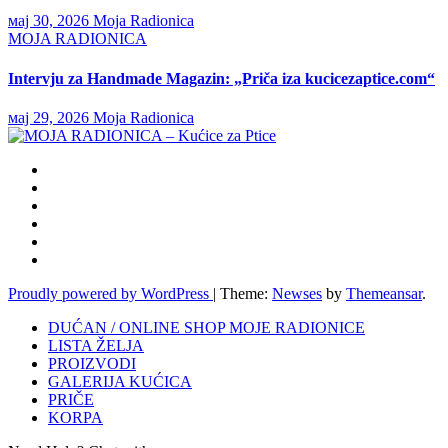
мај 30, 2026
Moja Radionica
MOJA RADIONICA
Intervju za Handmade Magazin: „Priča iza kucicezaptice.com“
мај 29, 2026
Moja Radionica
Proudly powered by WordPress
|
Theme:
Newses
by
Themeansar
.
DUĆAN / ONLINE SHOP MOJE RADIONICE
LISTA ŽELJA
PROIZVODI
GALERIJA KUĆICA
PRIČE
KORPA