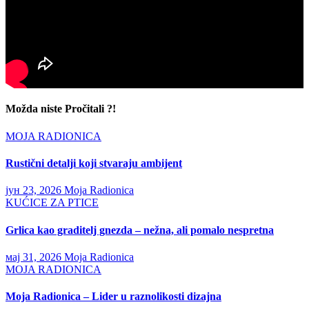
Možda niste Pročitali ?!
MOJA RADIONICA
Rustični detalji koji stvaraju ambijent
јун 23, 2026
Moja Radionica
KUĆICE ZA PTICE
Grlica kao graditelj gnezda – nežna, ali pomalo nespretna
мај 31, 2026
Moja Radionica
MOJA RADIONICA
Moja Radionica – Lider u raznolikosti dizajna