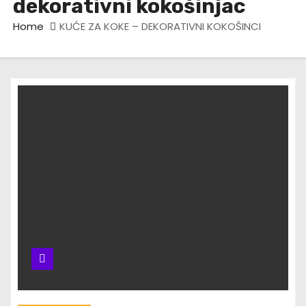
dekorativni kokošinjac
Home
KUĆE ZA KOKE – DEKORATIVNI KOKOŠINCI