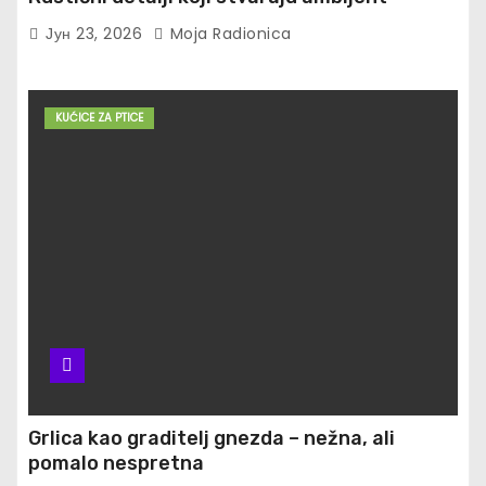
Јун 23, 2026
Moja Radionica
KUĆICE ZA PTICE
Grlica kao graditelj gnezda – nežna, ali
pomalo nespretna