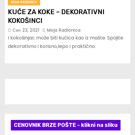
MOJA RADIONICA
KUĆE ZA KOKE – DEKORATIVNI
KOKOŠINCI
Сеп 23, 2021
Moja Radionica
I kokošinjac može biti kućica kao iz mašte. Spojite
dekorativno i korisno,lepo i praktično.
CENOVNIK BRZE POŠTE - klikni na sliku