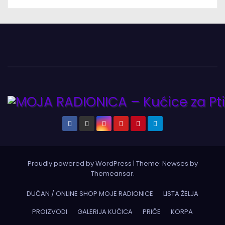
Proudly powered by WordPress
|
Theme:
Newses
by
Themeansar
.
DUĆAN / ONLINE SHOP MOJE RADIONICE
LISTA ŽELJA
PROIZVODI
GALERIJA KUĆICA
PRIČE
KORPA