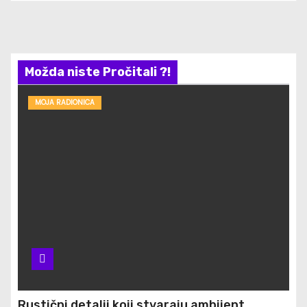
Možda niste Pročitali ?!
MOJA RADIONICA
Rustični detalji koji stvaraju ambijent