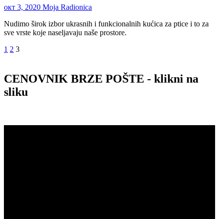
окт 3, 2020
Moja Radionica
Nudimo širok izbor ukrasnih i funkcionalnih kućica za ptice i to za
sve vrste koje naseljavaju naše prostore.
Пагинација
1
2
3
чланака
CENOVNIK BRZE POŠTE - klikni na
sliku