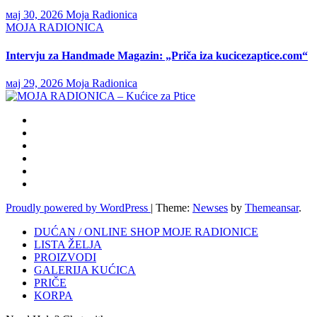
мај 30, 2026
Moja Radionica
MOJA RADIONICA
Intervju za Handmade Magazin: „Priča iza kucicezaptice.com“
мај 29, 2026
Moja Radionica
Proudly powered by WordPress
|
Theme:
Newses
by
Themeansar
.
DUĆAN / ONLINE SHOP MOJE RADIONICE
LISTA ŽELJA
PROIZVODI
GALERIJA KUĆICA
PRIČE
KORPA