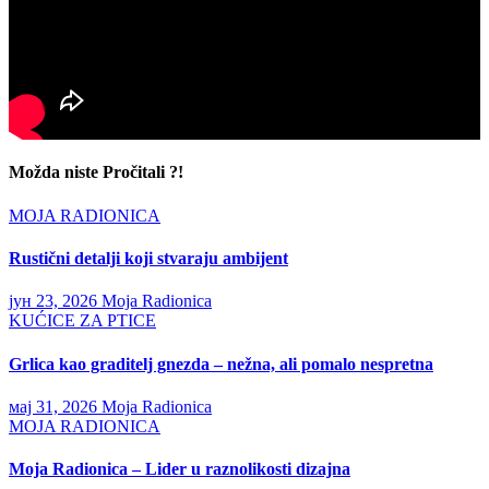
Možda niste Pročitali ?!
MOJA RADIONICA
Rustični detalji koji stvaraju ambijent
јун 23, 2026
Moja Radionica
KUĆICE ZA PTICE
Grlica kao graditelj gnezda – nežna, ali pomalo nespretna
мај 31, 2026
Moja Radionica
MOJA RADIONICA
Moja Radionica – Lider u raznolikosti dizajna