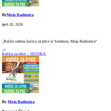
By
Moja Radionica
феб 20, 2026
„Ručno rađena kućica za ptice iz Sombora, Moja Radionica“
Кретање
Kućica za ptice – SEOSKA
чланка
By
Moja Radionica