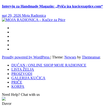
Intervju za Handmade Magazin: „Priča iza kucicezaptice.com“
мај 29, 2026
Moja Radionica
Proudly powered by WordPress
|
Theme:
Newses
by
Themeansar
.
DUĆAN / ONLINE SHOP MOJE RADIONICE
LISTA ŽELJA
PROIZVODI
GALERIJA KUĆICA
PRIČE
KORPA
Need Help? Chat with us
Davor