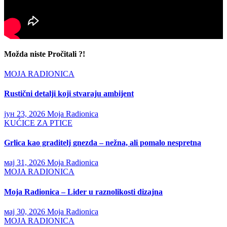
Možda niste Pročitali ?!
MOJA RADIONICA
Rustični detalji koji stvaraju ambijent
јун 23, 2026
Moja Radionica
KUĆICE ZA PTICE
Grlica kao graditelj gnezda – nežna, ali pomalo nespretna
мај 31, 2026
Moja Radionica
MOJA RADIONICA
Moja Radionica – Lider u raznolikosti dizajna
мај 30, 2026
Moja Radionica
MOJA RADIONICA