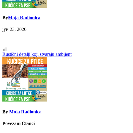
By
Moja Radionica
јун 23, 2026
Кретање
Rustični detalji koji stvaraju ambijent
чланка
By
Moja Radionica
Povezani Članci