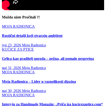
Možda niste Pročitali ?!
MOJA RADIONICA
Rustični detalji koji stvaraju ambijent
јун 23, 2026
Moja Radionica
KUĆICE ZA PTICE
Grlica kao graditelj gnezda – nežna, ali pomalo nespretna
мај 31, 2026
Moja Radionica
MOJA RADIONICA
Moja Radionica – Lider u raznolikosti dizajna
мај 30, 2026
Moja Radionica
MOJA RADIONICA
Intervju za Handmade Magazin: „Priča iza kucicezaptice.com“