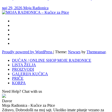
мај 29, 2026
Moja Radionica
Proudly powered by WordPress
|
Theme:
Newses
by
Themeansar
.
DUĆAN / ONLINE SHOP MOJE RADIONICE
LISTA ŽELJA
PROIZVODI
GALERIJA KUĆICA
PRIČE
KORPA
Need Help? Chat with us
Davor
Moja Radionica - Kućice za Ptice
Zdravo, Dobrodošli na moj sajt. Ukoliko imate pitanje vezano za