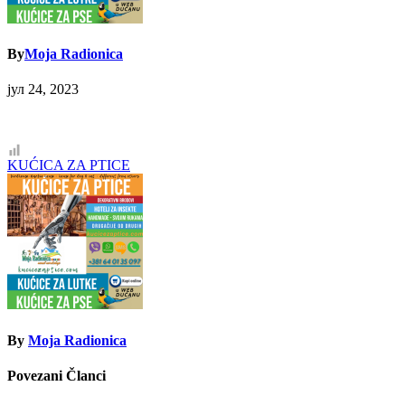
By
Moja Radionica
јул 24, 2023
Кретање
KUĆICA ZA PTICE
чланка
By
Moja Radionica
Povezani Članci