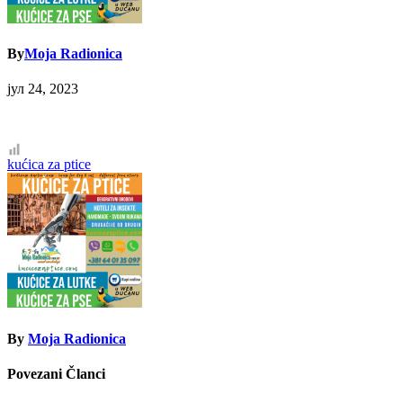
By
Moja Radionica
јул 24, 2023
Кретање
kućica za ptice
чланка
By
Moja Radionica
Povezani Članci