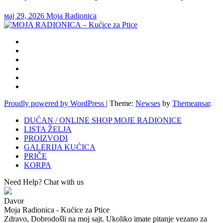
мај 29, 2026
Moja Radionica
Proudly powered by WordPress
|
Theme:
Newses
by
Themeansar
.
DUĆAN / ONLINE SHOP MOJE RADIONICE
LISTA ŽELJA
PROIZVODI
GALERIJA KUĆICA
PRIČE
KORPA
Need Help? Chat with us
Davor
Moja Radionica - Kućice za Ptice
Zdravo, Dobrodošli na moj sajt. Ukoliko imate pitanje vezano za