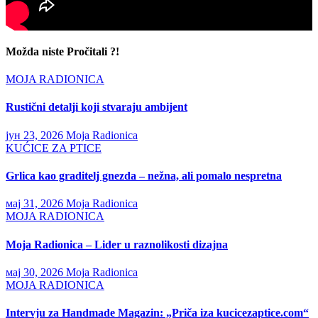
Možda niste Pročitali ?!
MOJA RADIONICA
Rustični detalji koji stvaraju ambijent
јун 23, 2026
Moja Radionica
KUĆICE ZA PTICE
Grlica kao graditelj gnezda – nežna, ali pomalo nespretna
мај 31, 2026
Moja Radionica
MOJA RADIONICA
Moja Radionica – Lider u raznolikosti dizajna
мај 30, 2026
Moja Radionica
MOJA RADIONICA
Intervju za Handmade Magazin: „Priča iza kucicezaptice.com“