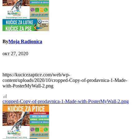
By
Moja Radionica
окт 27, 2020
https://kucicezaptice.com/web/wp-
content/uploads/2020/10/cropped-Copy-of-prodavnica-1-Made-
with-PosterMyWall-2.png
Кретање
cropped-Copy-of-prodavnica-1-Made-with-PosterMyWall-2.png
чланка