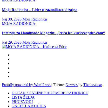
MOJA RADIONICA
Moja Radionica – Lider u raznolikosti dizajna
мај 30, 2026
Moja Radionica
MOJA RADIONICA
Intervju za Handmade Magazin: „Priča iza kucicezaptice.com“
мај 29, 2026
Moja Radionica
Proudly powered by WordPress
|
Theme:
Newses
by
Themeansar
.
DUĆAN / ONLINE SHOP MOJE RADIONICE
LISTA ŽELJA
PROIZVODI
GALERIJA KUĆICA