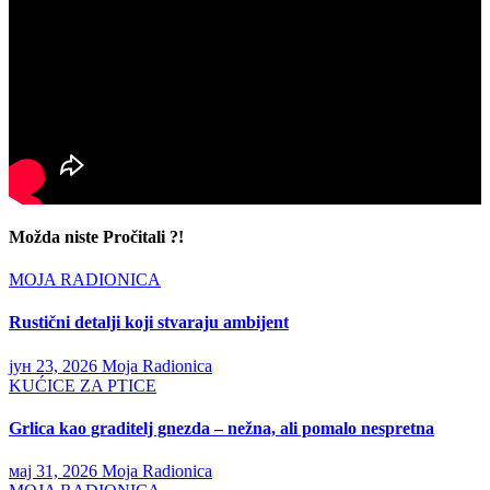
Možda niste Pročitali ?!
MOJA RADIONICA
Rustični detalji koji stvaraju ambijent
јун 23, 2026
Moja Radionica
KUĆICE ZA PTICE
Grlica kao graditelj gnezda – nežna, ali pomalo nespretna
мај 31, 2026
Moja Radionica