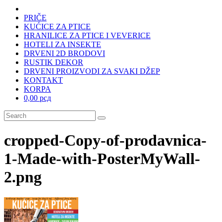
PRIČE
KUĆICE ZA PTICE
HRANILICE ZA PTICE I VEVERICE
HOTELI ZA INSEKTE
DRVENI 2D BRODOVI
RUSTIK DEKOR
DRVENI PROIZVODI ZA SVAKI DŽEP
KONTAKT
KORPA
0,00 рсд
cropped-Copy-of-prodavnica-
1-Made-with-PosterMyWall-
2.png